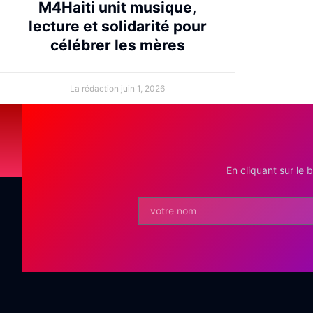
M4Haiti unit musique,
lecture et solidarité pour
célébrer les mères
La rédaction
juin 1, 2026
En cliquant sur le 