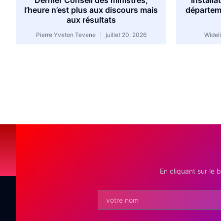
Dernier Conseil des ministres,
Install
l’heure n’est plus aux discours mais
départem
aux résultats
Pierre Yveton Tevene
juillet 20, 2026
Widel
En cliquant sur le 