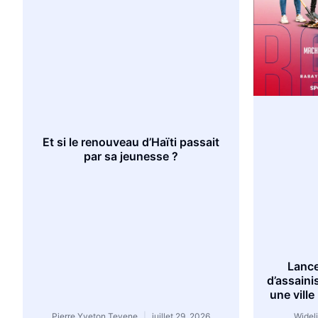
Et si le renouveau d’Haïti passait
par sa jeunesse ?
Lanc
d’assain
une vill
Pierre Yveton Tevene
juillet 29, 2026
Widel