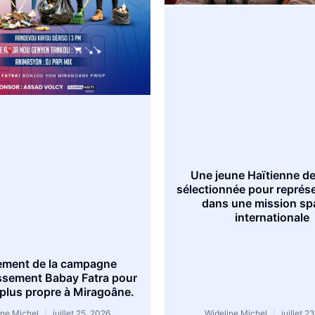
Une jeune Haïtienne de
sélectionnée pour représe
dans une mission spa
internationale
ement de la campagne
issement Babay Fatra pour
e plus propre à Miragoâne.
ine Michel
juillet 25, 2026
Wideline Michel
juillet 2