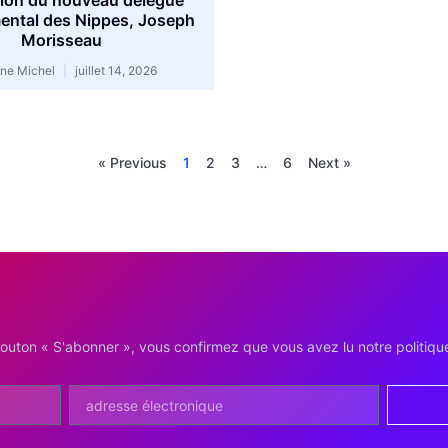
ation du nouveau délégué
ental des Nippes, Joseph
Morisseau
ine Michel
juillet 14, 2026
« Previous
1
2
3
…
6
Next »
bouton « S'abonner », vous confirmez que vous avez lu notre politique