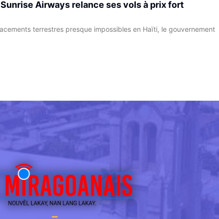
: Sunrise Airways relance ses vols à prix fort
placements terrestres presque impossibles en Haïti, le gouvernement