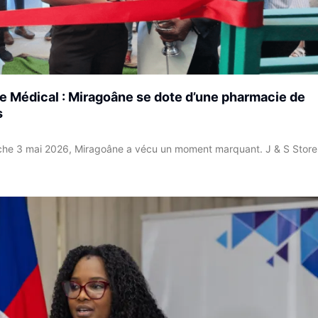
re Médical : Miragoâne se dote d’une pharmacie de
s
e 3 mai 2026, Miragoâne a vécu un moment marquant. J & S Store