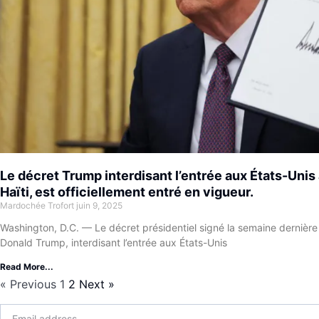
Le décret Trump interdisant l’entrée aux États-Unis 
Haïti, est officiellement entré en vigueur.
Mardochée Trofort
juin 9, 2025
Washington, D.C. — Le décret présidentiel signé la semaine dernière 
Donald Trump, interdisant l’entrée aux États-Unis
Read More...
« Previous
1
2
Next »