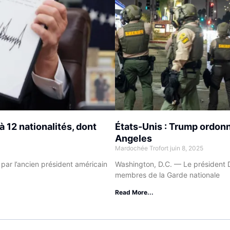
à 12 nationalités, dont
États-Unis : Trump ordon
Angeles
Mardochée Trofort
juin 8, 2025
par l’ancien président américain
Washington, D.C. — Le président 
membres de la Garde nationale
Read More...