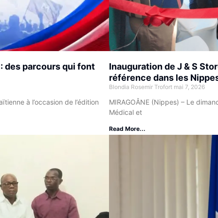
 : des parcours qui font
Inauguration de J & S Sto
référence dans les Nippe
Blondia Rosemir Trofort
mai 7, 2026
ïtienne à l’occasion de l’édition
MIRAGOÂNE (Nippes) – Le dimanch
Médical et
Read More...