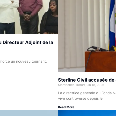
Directeur Adjoint de la
amorce un nouveau tournant.
Sterline Civil accusée de
Mardochée Trofort
juin 18, 2025
La directrice générale du Fonds Nat
vive controverse depuis le
Read More...