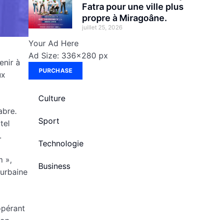
Fatra pour une ville plus
propre à Miragoâne.
juillet 25, 2026
Your Ad Here
Ad Size: 336x280 px
enir à
PURCHASE
ux
Culture
abre.
Sport
tel
.
Technologie
m »,
Business
 urbaine
opérant