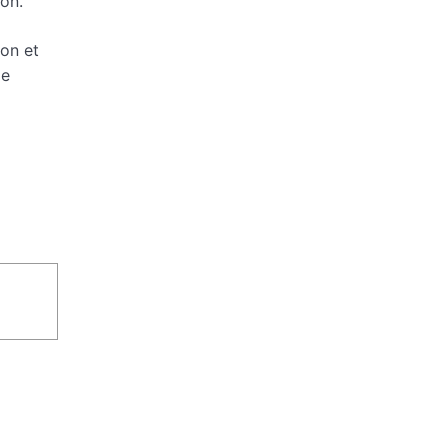
ion.
ion et
de