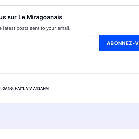
lus sur Le Miragoanais
e latest posts sent to your email.
ABONNEZ-V
S
,
GANG
,
HAITI
,
VIV ANSANM