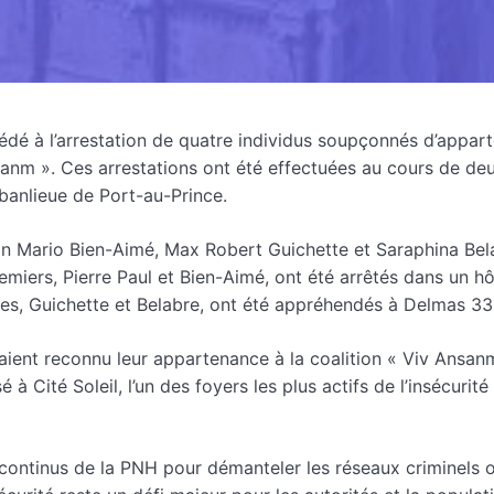
édé à l’arrestation de quatre individus soupçonnés d’appart
sanm ». Ces arrestations ont été effectuées au cours de de
banlieue de Port-au-Prince.
ean Mario Bien-Aimé, Max Robert Guichette et Saraphina Bel
emiers, Pierre Paul et Bien-Aimé, ont été arrêtés dans un hô
res, Guichette et Belabre, ont été appréhendés à Delmas 33
raient reconnu leur appartenance à la coalition « Viv Ansan
 Cité Soleil, l’un des foyers les plus actifs de l’insécurité
s continus de la PNH pour démanteler les réseaux criminels 