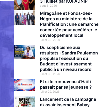
31 juillet par KOFADNIP
août 3, 2026
Miragoâne et Fonds-des-
Nègres au ministère de la
Planification : une démarche
concertée pour accélérer le
développement local
juillet 30, 2026
Du scepticisme aux
résultats : Sandra Paulemon
propulse l’exécution du
Budget d’investissement
public à un niveau record
juillet 30, 2026
Et si le renouveau d’Haïti
passait par sa jeunesse ?
juillet 29, 2026
Lancement de la campagne
d’assainissement Babay