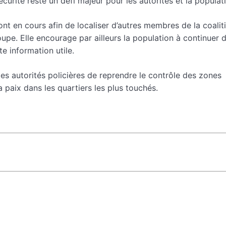
curité reste un défi majeur pour les autorités et la populat
t en cours afin de localiser d’autres membres de la coalit
oupe. Elle encourage par ailleurs la population à continuer 
te information utile.
es autorités policières de reprendre le contrôle des zones
a paix dans les quartiers les plus touchés.