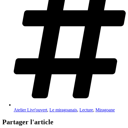
Atelier Livr'ouvert
,
Le miragoanais
,
Lecture
,
Miragoane
Partager l'article